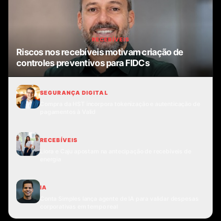
RECEBÍVEIS
Riscos nos recebíveis motivam criação de
controles preventivos para FIDCs
SEGURANÇA DIGITAL
Compra da HST incorpora tokenização e autenticação de
pagamentos à Valid
RECEBÍVEIS
Liora e Caju apostam na antecipação de recebíveis de
energia
IA
Conta Simples lança agente de IA para validar despesas
corporativas em tempo real